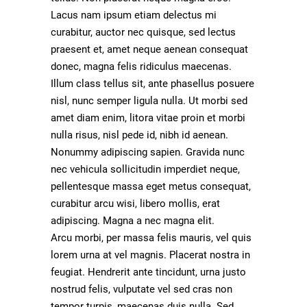
Lacus nam ipsum etiam delectus mi
curabitur, auctor nec quisque, sed lectus
praesent et, amet neque aenean consequat
donec, magna felis ridiculus maecenas.
Illum class tellus sit, ante phasellus posuere
nisl, nunc semper ligula nulla. Ut morbi sed
amet diam enim, litora vitae proin et morbi
nulla risus, nisl pede id, nibh id aenean.
Nonummy adipiscing sapien. Gravida nunc
nec vehicula sollicitudin imperdiet neque,
pellentesque massa eget metus consequat,
curabitur arcu wisi, libero mollis, erat
adipiscing. Magna a nec magna elit.
Arcu morbi, per massa felis mauris, vel quis
lorem urna at vel magnis. Placerat nostra in
feugiat. Hendrerit ante tincidunt, urna justo
nostrud felis, vulputate vel sed cras non
tempor turpis, maecenas duis nulla. Sed