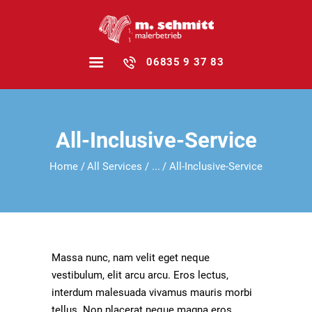
06835 9 37 83
HOME
All-Inclusive-Service
FAMILIENBETRIEB
Home
All Services
...
All-Inclusive-Service
LEISTUNGEN
REFERENZEN
STELLEN­ANZEIGEN
NEWS
Massa nunc, nam velit eget neque
KONTAKT
vestibulum, elit arcu arcu. Eros lectus,
interdum malesuada vivamus mauris morbi
tellus. Non placerat neque magna eros.