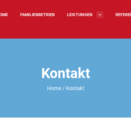
HOME
OME
FAMILIENBETRIEB
LEISTUNGEN
REFERE
FAMILIENBETRIEB
LEISTUNGEN
REFERENZEN
Kontakt
STELLEN­ANZEIGEN
Home
Kontakt
NEWS
KONTAKT