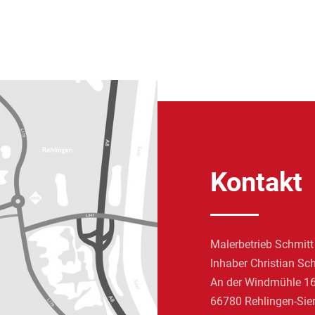
Kontakt
Malerbetrieb Schmitt
Inhaber Christian Sc
An der Windmühle 1
66780 Rehlingen-Sie